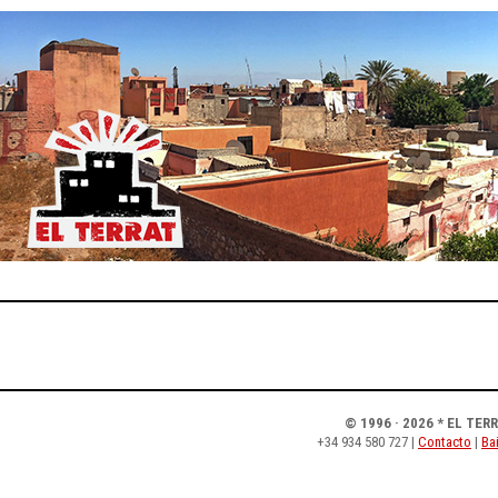
© 1996 · 2026 * EL TER
+34 934 580 727 |
Contacto
|
Bai