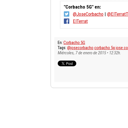
"Corbacho 5G" en:
@JoseCorbacho
|
@ElTerratT
ElTerrat
En:
Corbacho 5G
Tags:
@josecorbacho
corbacho 5g
jose c
Miércoles, 7 de enero de 2015 • 12:32h.