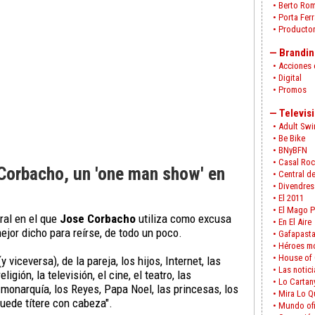
•
Berto Ro
•
Porta Fer
•
Producto
—
Brandin
•
Acciones 
•
Digital
•
Promos
—
Televis
•
Adult Sw
•
Be Bike
•
BNyBFN
•
Casal Ro
rbacho, un 'one man show' en
•
Central d
•
Divendres
•
El 2011
•
El Mago 
al en el que
Jose Corbacho
utiliza como excusa
•
En El Aire
ejor dicho para reírse, de todo un poco.
•
Gafapast
•
Héroes m
•
House of 
viceversa), de la pareja, los hijos, Internet, las
•
Las notici
eligión, la televisión, el cine, el teatro, las
•
Lo Cartan
a monarquía, los Reyes, Papa Noel, las princesas, los
•
Mira Lo 
uede títere con cabeza".
•
Mundo ofi