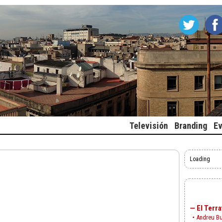
Televisión
Branding
E
Loading
—
El Terra
•
Andreu B