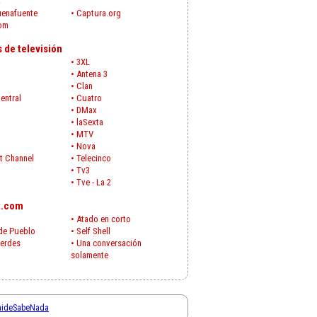
t
uenafuente
•
Captura.org
com
 de televisión
•
3XL
•
Antena 3
•
Clan
entral
•
Cuatro
•
DMax
•
laSexta
•
MTV
•
Nova
t Channel
•
Telecinco
•
Tv3
•
Tve - La 2
t.com
•
Atado en corto
de Pueblo
•
Self Shell
ierdes
•
Una conversación
solamente
aideSabeNada