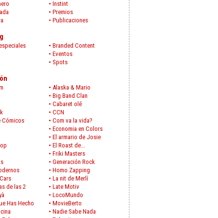
mero
•
Instint
rada
•
Premios
ra
•
Publicaciones
g
especiales
•
Branded Content
•
Eventos
•
Spots
ión
im
•
Alaska & Mario
•
Big Band Clan
•
Cabaret olé
ck
•
CCN
e Cómicos
•
Com va la vida?
•
Economia en Colors
•
El armario de Josie
Pop
•
El Roast de...
•
Friki Masters
as
•
Generación Rock
odernos
•
Homo Zapping
Cars
•
La nit de Merlí
as de las 2
•
Late Motiv
yà
•
LocoMundo
Que Has Hecho
•
MovieBerto
cina
•
Nadie Sabe Nada