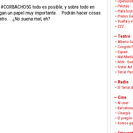
•
Operación
n #CORBACHO5G todo es posible, y sobre todo en
•
Pelotas
•
Plats brut
gan un papel muy importante... Podrán hacer cosas
•
Premis Ga
tro... ¿No suena mal, eh?
•
Vuelta y v
•
ZZZ...
—
Teatro
•
Alberto S
•
Congrés 
•
Espain
•
Mal Martí
•
NSN - Go
•
Sister Act
•
Terrat Pa
—
Radio
•
El Terrat 
—
Cine
•
Al cine!
•
Barcelona,
•
Cinergía
•
El pregón
•
Somos ge