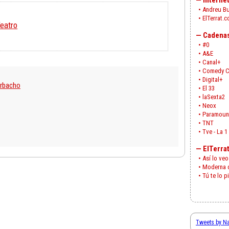
—
Interne
•
Andreu B
•
ElTerrat.
eatro
—
Cadenas
•
#0
•
A&E
•
Canal+
•
Comedy C
•
Digital+
orbacho
•
El 33
•
laSexta2
•
Neox
•
Paramoun
•
TNT
•
Tve - La 1
—
ElTerra
•
Así lo veo
•
Moderna 
•
Tú te lo p
Tweets by N