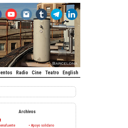
ventos
Radio
Cine
Teatro
English
Archivos
t
uenafuente
•
Apoyo solidario