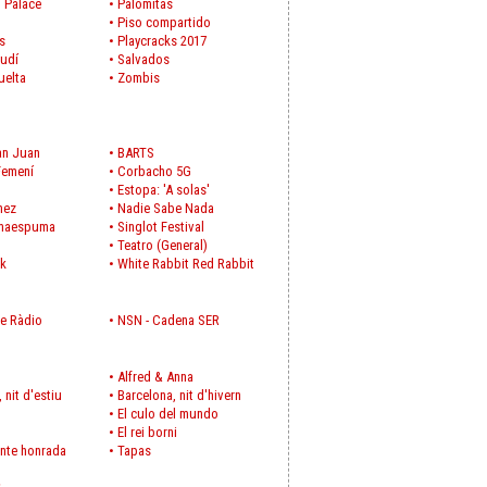
 Palace
•
Palomitas
•
Piso compartido
s
•
Playcracks 2017
udí
•
Salvados
uelta
•
Zombis
an Juan
•
BARTS
Femení
•
Corbacho 5G
•
Estopa: 'A solas'
nez
•
Nadie Sabe Nada
maespuma
•
Singlot Festival
•
Teatro (General)
ck
•
White Rabbit Red Rabbit
de Ràdio
•
NSN - Cadena SER
•
Alfred & Anna
 nit d'estiu
•
Barcelona, nit d'hivern
•
El culo del mundo
•
El rei borni
nte honrada
•
Tapas