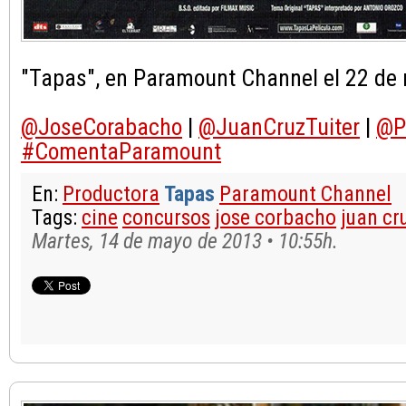
"Tapas", en Paramount Channel el 22 de 
@JoseCorabacho
|
@JuanCruzTuiter
|
@P
#ComentaParamount
En:
Productora
Tapas
Paramount Channel
Tags:
cine
concursos
jose corbacho
juan cr
Martes, 14 de mayo de 2013 • 10:55h.