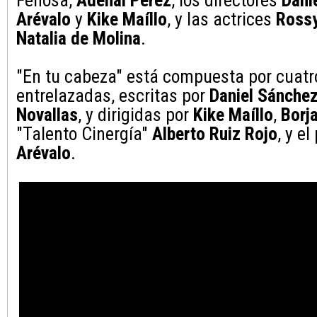
Fenosa,
Adenai Pérez
, los directores
Dani
Arévalo
y
Kike Maíllo
, y las actrices
Rossy
Natalia de Molina
.
"En tu cabeza" está compuesta por cuatr
entrelazadas, escritas por
Daniel Sánchez
Novallas
, y dirigidas por
Kike Maíllo
,
Borj
"Talento Cinergía"
Alberto Ruiz Rojo
, y e
Arévalo
.