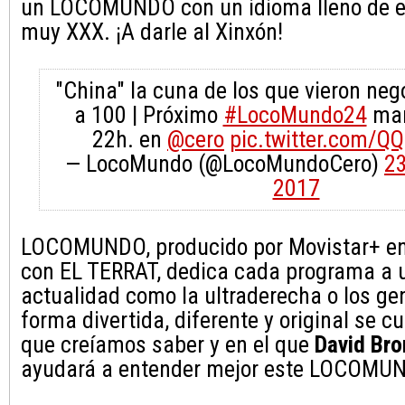
un LOCOMUNDO con un idioma lleno de eq
muy XXX. ¡A darle al Xinxón!
"China" la cuna de los que vieron neg
a 100 | Próximo
#LocoMundo24
mar
22h. en
@cero
pic.twitter.com/
— LocoMundo (@LocoMundoCero)
23
2017
LOCOMUNDO, producido por Movistar+ en
con EL TERRAT, dedica cada programa a 
actualidad como la ultraderecha o los ge
forma divertida, diferente y original se c
que creíamos saber y en el que
David Br
ayudará a entender mejor este LOCO