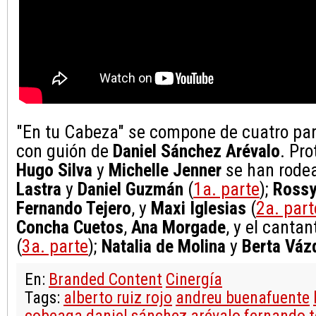
"En tu Cabeza" se compone de cuatro par
con guión de
Daniel Sánchez Arévalo
. Pr
Hugo Silva
y
Michelle Jenner
se han rode
Lastra
y
Daniel Guzmán
(
1a. parte
);
Rossy
Fernando Tejero
, y
Maxi Iglesias
(
2a. part
Concha Cuetos
,
Ana Morgade
, y el canta
(
3a. parte
);
Natalia de Molina
y
Berta Váz
En:
Branded Content
Cinergía
Tags:
alberto ruiz rojo
andreu buenafuente