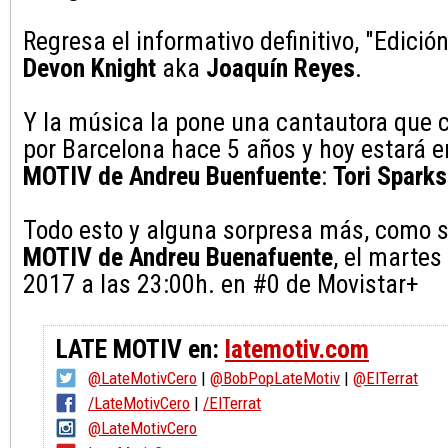
Regresa el informativo definitivo, "Edició
Devon Knight
aka
Joaquín Reyes
.
Y la música la pone una cantautora que 
por Barcelona hace 5 años y hoy estará e
MOTIV de Andreu Buenfuente
:
Tori Sparks
Todo esto y alguna sorpresa más, como 
MOTIV de Andreu Buenafuente
, el marte
2017 a las 23:00h. en #0 de Movistar+
LATE MOTIV en:
latemotiv.com
@LateMotivCero
|
@BobPopLateMotiv
|
@ElTerrat
/LateMotivCero
|
/ElTerrat
@LateMotivCero