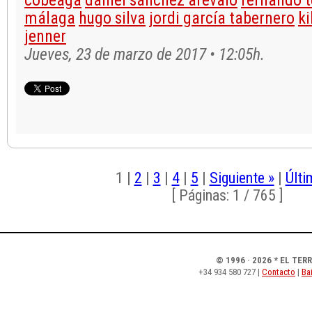
cobeaga
daniel sánchez arévalo
fernando t
málaga
hugo silva
jordi garcía tabernero
ki
jenner
Jueves, 23 de marzo de 2017 • 12:05h.
1
|
2
|
3
|
4
|
5
|
Siguiente »
|
Últi
[ Páginas: 1 / 765 ]
© 1996 · 2026 * EL TER
+34 934 580 727 |
Contacto
|
Bai