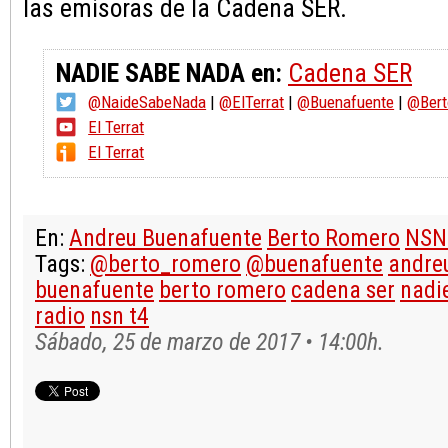
las emisoras de la Cadena SER.
NADIE SABE NADA en:
Cadena SER
@NaideSabeNada
|
@ElTerrat
|
@Buenafuente
|
@Bert
El Terrat
El Terrat
En:
Andreu Buenafuente
Berto Romero
NSN
Tags:
@berto_romero
@buenafuente
andre
buenafuente
berto romero
cadena ser
nadi
radio
nsn t4
Sábado, 25 de marzo de 2017 • 14:00h.