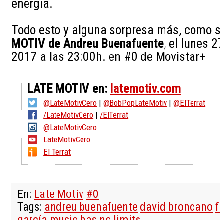
energía.
Todo esto y alguna sorpresa más, como 
MOTIV de Andreu Buenafuente
, el lunes 
2017 a las 23:00h. en #0 de Movistar+
LATE MOTIV en:
latemotiv.com
@LateMotivCero
|
@BobPopLateMotiv
|
@ElTerrat
/LateMotivCero
|
/ElTerrat
@LateMotivCero
LateMotivCero
El Terrat
En:
Late Motiv
#0
Tags:
andreu buenafuente
david broncano
garcía
music has no limits