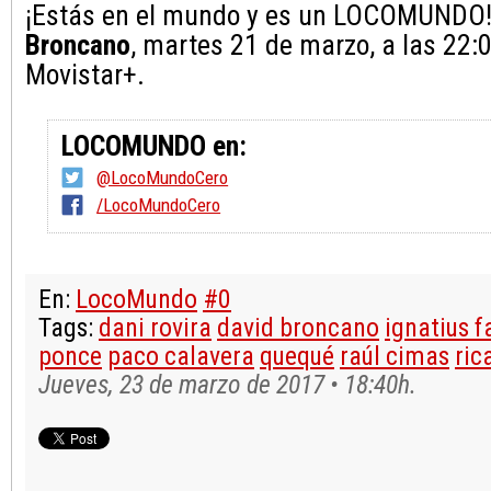
¡Estás en el mundo y es un LOCOMUNDO
Broncano
, martes 21 de marzo, a las 22:
Movistar+.
LOCOMUNDO en:
@LocoMundoCero
/LocoMundoCero
En:
LocoMundo
#0
Tags:
dani rovira
david broncano
ignatius f
ponce
paco calavera
quequé
raúl cimas
ric
Jueves, 23 de marzo de 2017 • 18:40h.