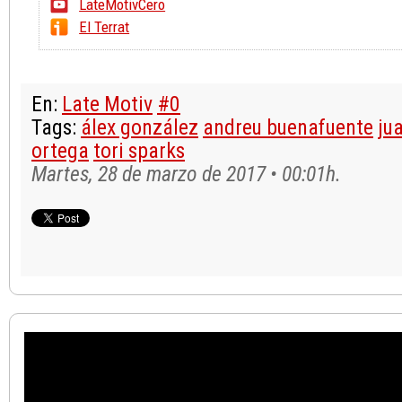
LateMotivCero
El Terrat
En:
Late Motiv
#0
Tags:
álex gonzález
andreu buenafuente
ju
ortega
tori sparks
Martes, 28 de marzo de 2017 • 00:01h.