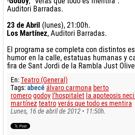
-
Godoy
, "Verás que todo es mentira".
Auditori Barradas.
23 de Abril
(lunes), 21:00h.
Los Martínez
, Auditori Barradas.
El programa se completa con distintos e
humor en la calle, estatuas humanas y ca
fira de Sant Jordi de la Rambla Just Olive
En:
Teatro (General)
Tags:
abecé
álvaro carmona
berto
romero
godoy
l'hospitalet
la apoteosis nec
martínez
teatro
verás que todo es mentira
Lunes, 16 de abril de 2012 • 11:50h.