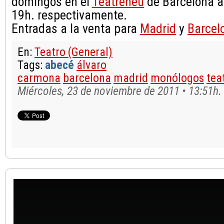
domingos en el
Teatreneu
de Barcelona a 
19h. respectivamente.
Entradas a la venta para
Madrid
y
Barcel
En:
Teatro (General)
Tags:
abecé
álvaro
carmona
barcelona
madrid
monólogos
tea
Miércoles, 23 de noviembre de 2011 • 13:51h.