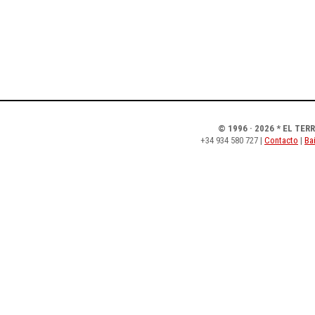
© 1996 · 2026 * EL TER
+34 934 580 727 |
Contacto
|
Bai