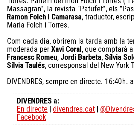
Torres. Parlem del món Folch i Torres ("L
Massagran", la revista "Patufet", els "Pas
Ramon Folch i Camarasa
, traductor, escrip
Maria Folch i Torres.
Com cada dia, obrirem la tarda amb la ter
moderada per
Xavi Coral
, que comptarà
Francesc Romeu
,
Jordi Barbeta
,
Sílvia Sol
Sílvia Taulés
, corresponsal del New York 
DIVENDRES, sempre en directe. 16:40h. a
DIVENDRES a:
En directe
|
divendres.cat
|
@Divendre
Facebook