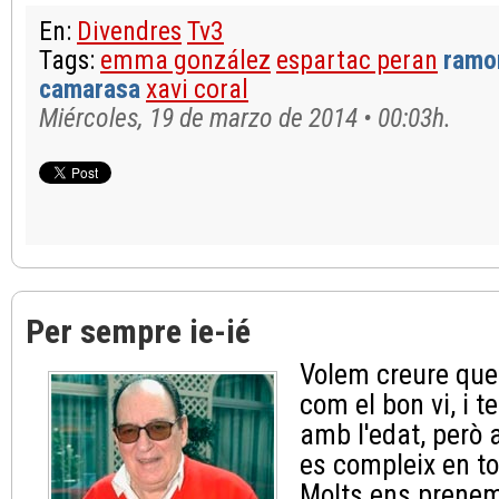
En:
Divendres
Tv3
Tags:
emma gonzález
espartac peran
ramon
camarasa
xavi coral
Miércoles, 19 de marzo de 2014 • 00:03h.
Per sempre ie-ié
Volem creure que
com el bon vi, i t
amb l'edat, però 
es compleix en to
Molts ens prenem