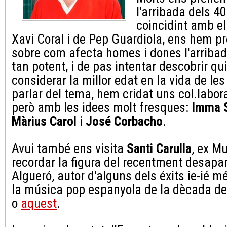
l'arribada dels 40
coincidint amb el
Xavi Coral i de Pep Guardiola, ens hem p
sobre com afecta homes i dones l'arriba
tan potent, i de pas intentar descobrir qu
considerar la millor edat en la vida de le
parlar del tema, hem cridat uns col.labo
però amb les idees molt fresques:
Imma 
Màrius Carol
i
José Corbacho
.
Avui també ens visita
Santi Carulla
, ex M
recordar la figura del recentment desap
Algueró, autor d'alguns dels éxits ie-ié 
la música pop espanyola de la dècada d
o
aquest
.