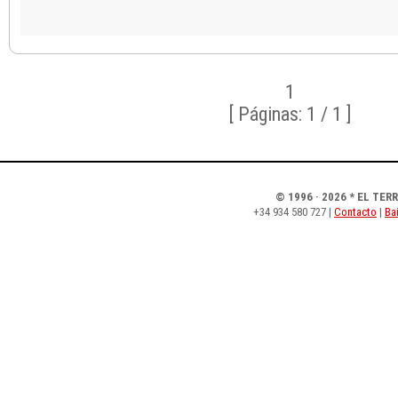
1
[ Páginas: 1 / 1 ]
© 1996 · 2026 * EL TER
+34 934 580 727 |
Contacto
|
Bai