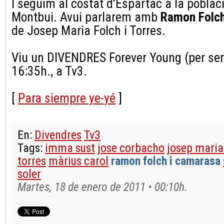
I seguim al costat d'Espartac a la poblac
Montbui. Avui parlarem amb
Ramon Folch
de Josep Maria Folch i Torres.
Viu un DIVENDRES Forever Young (per semp
16:35h., a Tv3.
[
Para siempre ye-yé
]
En:
Divendres
Tv3
Tags:
imma sust
jose corbacho
josep maria 
torres
màrius carol
ramon folch i camarasa
soler
Martes, 18 de enero de 2011 • 00:10h.