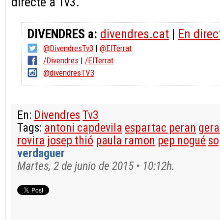
directe a Tv3.
DIVENDRES a:
divendres.cat
|
En direc
@DivendresTv3
|
@ElTerrat
/Divendres
|
/ElTerrat
@divendresTV3
En:
Divendres
Tv3
Tags:
antoni capdevila
espartac peran
gera
rovira
josep thió
paula ramon
pep nogué
so
verdaguer
Martes, 2 de junio de 2015 • 10:12h.