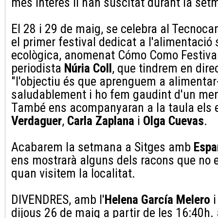
més interès li han suscitat durant la set
El 28 i 29 de maig, se celebra al Tecno
el primer festival dedicat a l'alimentació 
ecològica, anomenat Cómo Como Festival
periodista
Núria Coll
, que tindrem en dire
"l'objectiu és que aprenguem a alimentar
saludablement i ho fem gaudint d'un menj
També ens acompanyaran a la taula els 
Verdaguer
,
Carla Zaplana
i
Olga Cuevas
.
Acabarem la setmana a Sitges amb
Espa
ens mostrarà alguns dels racons que no
quan visitem la localitat.
DIVENDRES, amb l'
Helena García Melero
i 
dijous 26 de maig a partir de les 16:40h.