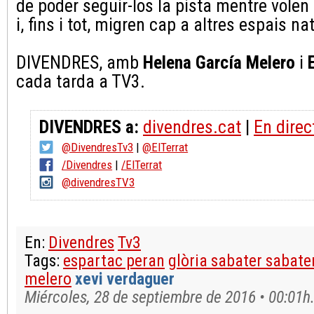
de poder seguir-los la pista mentre volen p
i, fins i tot, migren cap a altres espais nat
DIVENDRES, amb
Helena García Melero
i
cada tarda a TV3.
DIVENDRES a:
divendres.cat
|
En direc
@DivendresTv3
|
@ElTerrat
/Divendres
|
/ElTerrat
@divendresTV3
En:
Divendres
Tv3
Tags:
espartac peran
glòria sabater sabate
melero
xevi verdaguer
Miércoles, 28 de septiembre de 2016 • 00:01h