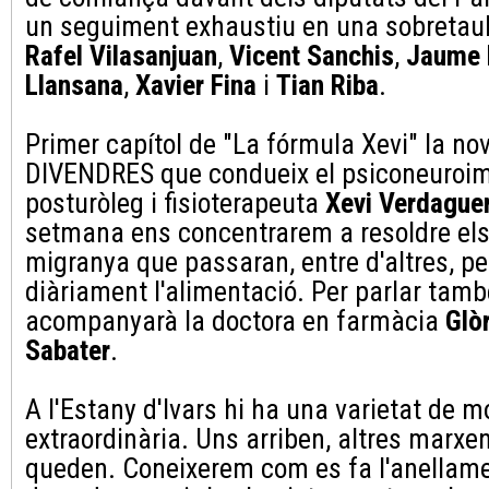
un seguiment exhaustiu en una sobretau
Rafel Vilasanjuan
,
Vicent Sanchis
,
Jaume 
Llansana
,
Xavier Fina
i
Tian Riba
.
Primer capítol de "La fórmula Xevi" la no
DIVENDRES que condueix el psiconeuroi
posturòleg i fisioterapeuta
Xevi Verdague
setmana ens concentrarem a resoldre el
migranya que passaran, entre d'altres, pe
diàriament l'alimentació. Per parlar tam
acompanyarà la doctora en farmàcia
Glò
Sabater
.
A l'Estany d'Ivars hi ha una varietat de 
extraordinària. Uns arriben, altres marxen
queden. Coneixerem com es fa l'anellamen