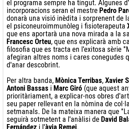
el programa sempre ha tingut. Algunes d
incorporacions seran el mestre
Pedro Pa
donarà una visió inèdita i sorprenent de 
el psiconeuroimmunòleg i fisioterapeuta
que ens aportarà una nova mirada a la salu
Francesc Orteu
, que ens explicarà amb ca
filosofia que es tracta en l'exitosa sèrie 
afegiran altres noms i cares conegudes 
d'anar descobrint.
Per altra banda,
Mònica Terribas
,
Xavier S
Antoni Bassas
i
Marc Giró
(que aquest any
prioritàriament, a explicar-nos obres d'ar
seu paper rellevant en la nòmina de col·l
setmanals. De la mateixa manera que "La
seguirà sotmetent a l'anàlisi de
David Ba
Fernández
i l'
àvia Remei
.