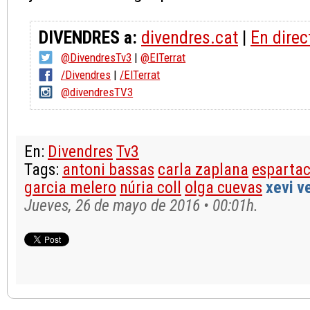
DIVENDRES a:
divendres.cat
|
En direc
@DivendresTv3
|
@ElTerrat
/Divendres
|
/ElTerrat
@divendresTV3
En:
Divendres
Tv3
Tags:
antoni bassas
carla zaplana
espartac
garcia melero
núria coll
olga cuevas
xevi v
Jueves, 26 de mayo de 2016 • 00:01h.