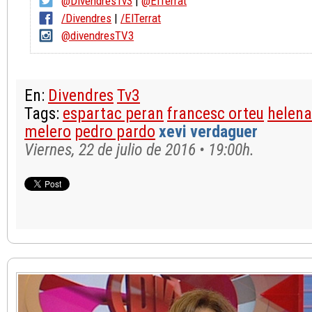
@DivendresTv3
|
@ElTerrat
/Divendres
|
/ElTerrat
@divendresTV3
En:
Divendres
Tv3
Tags:
espartac peran
francesc orteu
helena
melero
pedro pardo
xevi verdaguer
Viernes, 22 de julio de 2016 • 19:00h.