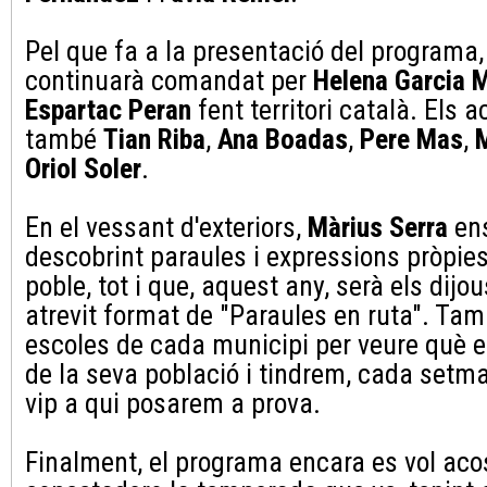
Pel que fa a la presentació del program
continuarà comandat per
Helena Garcia 
Espartac Peran
fent territori català. Els
també
Tian Riba
,
Ana Boadas
,
Pere Mas
,
M
Oriol Soler
.
En el vessant d'exteriors,
Màrius Serra
ens
descobrint paraules i expressions pròpies
poble, tot i que, aquest any, serà els dijou
atrevit format de "Paraules en ruta". Ta
escoles de cada municipi per veure què e
de la seva població i tindrem, cada setm
vip a qui posarem a prova.
Finalment, el programa encara es vol aco