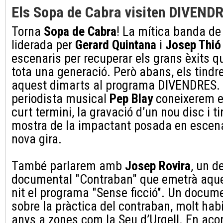
Els Sopa de Cabra visiten DIVEND
Torna
Sopa de Cabra
! La mítica banda de
liderada per
Gerard Quintana
i
Josep Thió
escenaris per recuperar els grans èxits 
tota una generació. Però abans, els tindr
aquest dimarts al programa DIVENDRES. A
periodista musical
Pep Blay
coneixerem e
curt termini, la gravació d’un nou disc i 
mostra de la impactant posada en escena
nova gira.
També parlarem amb
Josep Rovira
, un d
documental "Contraban" que emetrà aque
nit el programa "Sense ficció". Un docum
sobre la pràctica del contraban, molt hab
anys a zones com la Seu d’Urgell. En ac