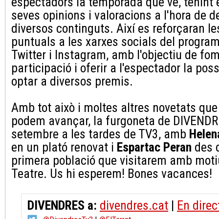
espectadors la temporada que ve, tenint 
seves opinions i valoracions a l'hora de d
diversos continguts. Així es reforçaran l
puntuals a les xarxes socials del progra
Twitter i Instagram, amb l'objectiu de fo
participació i oferir a l'espectador la poss
optar a diversos premis.
Amb tot això i moltes altres novetats qu
podem avançar, la furgoneta de DIVENDRE
setembre a les tardes de TV3, amb
Helen
en un plató renovat i
Espartac Peran
des d
primera població que visitarem amb motiu
Teatre. Us hi esperem! Bones vacances!
DIVENDRES a:
divendres.cat
|
En direc