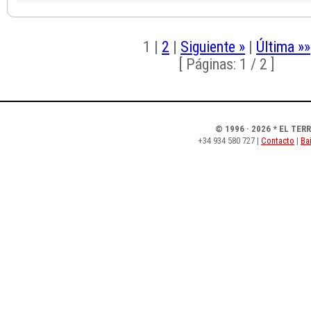
1
|
2
|
Siguiente »
|
Última »»
[ Páginas: 1 / 2 ]
© 1996 · 2026 * EL TER
+34 934 580 727 |
Contacto
|
Bai