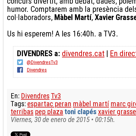
concurs divertit, amb debat, dades, polèm
humor. Comptarem amb la presència del
col·laboradors,
Màbel Martí
,
Xavier Grass
Us hi esperem! A les 16:40h. a TV3.
DIVENDRES a:
divendres.cat
|
En direc
@DivendresTv3
Divendres
En:
Divendres
Tv3
Tags:
espartac peran
màbel martí
marc gir
terribas
pep plaza
toni clapés
xavier grasse
Viernes, 30 de enero de 2015 • 00:15h.