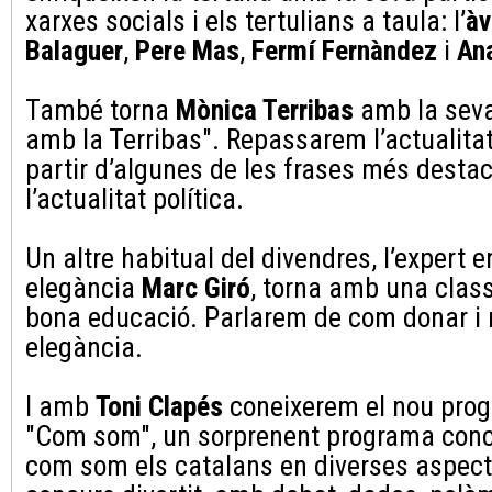
xarxes socials i els tertulians a taula: l’
àv
Balaguer
,
Pere Mas
,
Fermí Fernàndez
i
An
També torna
Mònica Terribas
amb la seva
amb la Terribas". Repassarem l’actualita
partir d’algunes de les frases més desta
l’actualitat política.
Un altre habitual del divendres, l’expert e
elegància
Marc Giró
, torna amb una clas
bona educació. Parlarem de com donar i 
elegància.
I amb
Toni Clapés
coneixerem el nou pro
"Com som", un sorprenent programa conc
com som els catalans en diverses aspecte