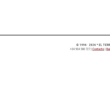
© 1996 · 2026 * EL TER
+34 934 580 727 |
Contacto
|
Bai