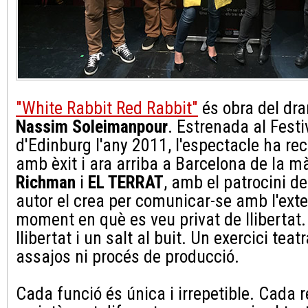
"White Rabbit Red Rabbit"
és obra del dra
Nassim Soleimanpour
. Estrenada al Festi
d'Edinburg l'any 2011, l'espectacle ha re
amb èxit i ara arriba a Barcelona de la 
Richman
i
EL TERRAT
, amb el patrocini d
autor el crea per comunicar-se amb l'exte
moment en què es veu privat de llibertat.
llibertat i un salt al buit. Un exercici teat
assajos ni procés de producció.
Cada funció és única i irrepetible. Cada 