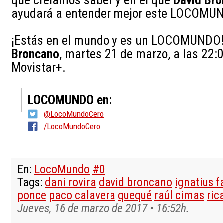
que creíamos saber y en el que
David Br
ayudará a entender mejor este LOCO
¡Estás en el mundo y es un LOCOMUNDO
Broncano
, martes 21 de marzo, a las 22:
Movistar+.
LOCOMUNDO en:
@LocoMundoCero
/LocoMundoCero
En:
LocoMundo
#0
Tags:
dani rovira
david broncano
ignatius f
ponce
paco calavera
quequé
raúl cimas
ric
Jueves, 16 de marzo de 2017 • 16:52h.