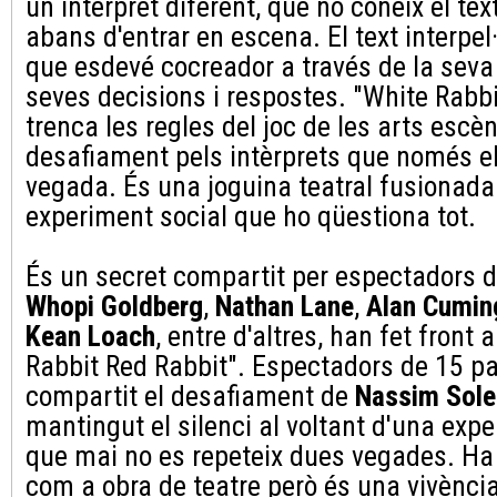
un intèrpret diferent, que no coneix el te
abans d'entrar en escena. El text interpel
que esdevé cocreador a través de la seva 
seves decisions i respostes. "White Rabb
trenca les regles del joc de les arts esc
desafiament pels intèrprets que només e
vegada. És una joguina teatral fusionad
experiment social que ho qüestiona tot.
És un secret compartit per espectadors d
Whopi Goldberg
,
Nathan Lane
,
Alan Cumin
Kean Loach
, entre d'altres, han fet front 
Rabbit Red Rabbit". Espectadors de 15 p
compartit el desafiament de
Nassim Sole
mantingut el silenci al voltant d'una expe
que mai no es repeteix dues vegades. Ha
com a obra de teatre però és una vivènci