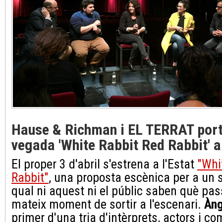
Hause & Richman i EL TERRAT port
vegada 'White Rabbit Red Rabbit' a 
El proper 3 d'abril s'estrena a l'Estat
"Whi
Rabbit"
, una proposta escènica per a un s
qual ni aquest ni el públic saben què pass
mateix moment de sortir a l'escenari.
Àng
primer d'una tria d'intèrprets, actors i c