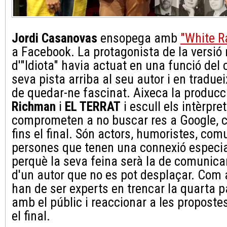
Jordi Casanovas
ensopega amb
"White R
a Facebook. La protagonista de la versi
d'"Idiota" havia actuat en una funció del c
seva pista arriba al seu autor i en traduei
de quedar-ne fascinat. Aixeca la produc
Richman
i
EL TERRAT
i escull els intèrpre
comprometen a no buscar res a Google, con
fins el final. Són actors, humoristes, com
persones que tenen una connexió especia
perquè la seva feina serà la de comunica
d'un autor que no es pot desplaçar. Com 
han de ser experts en trencar la quarta pa
amb el públic i reaccionar a les propostes
el final.