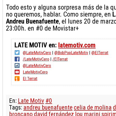
Todo esto y alguna sorpresa más de la q
no queremos, hablar. Como siempre, en
L
Andreu Buenafuente
, el lunes 20 de marz
23:00h. en #0 de Movistar+
LATE MOTIV en:
latemotiv.com
@LateMotivCero
|
@BobPopLateMotiv
|
@ElTerrat
/LateMotivCero
|
/ElTerrat
@LateMotivCero
LateMotivCero
El Terrat
En:
Late Motiv
#0
Tags:
andreu buenafuente
celia de molina
d
broncano
david fernández
lou marini
spiri