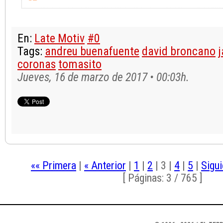
En:
Late Motiv
#0
Tags:
andreu buenafuente
david broncano
j
coronas
tomasito
Jueves, 16 de marzo de 2017 • 00:03h.
«« Primera
|
« Anterior
|
1
|
2
|
3
|
4
|
5
|
Sigui
[ Páginas: 3 / 765 ]