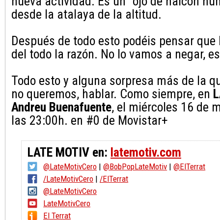
nueva actividad. Es un "ojo de halcón hum
desde la atalaya de la altitud.
Después de todo esto podéis pensar que
del todo la razón. No lo vamos a negar, e
Todo esto y alguna sorpresa más de la q
no queremos, hablar. Como siempre, en
L
Andreu Buenafuente
, el miércoles 16 de 
las 23:00h. en #0 de Movistar+
LATE MOTIV en:
latemotiv.com
@LateMotivCero
|
@BobPopLateMotiv
|
@ElTerrat
/LateMotivCero
|
/ElTerrat
@LateMotivCero
LateMotivCero
El Terrat