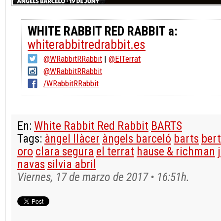
WHITE RABBIT RED RABBIT a:
whiterabbitredrabbit.es
@WRabbitRRabbit
|
@ElTerrat
@WRabbitRRabbit
/WRabbitRRabbit
En:
White Rabbit Red Rabbit
BARTS
Tags:
àngel llàcer
àngels barceló
barts
ber
oro
clara segura
el terrat
hause & richman
navas
silvia abril
Viernes, 17 de marzo de 2017 • 16:51h.