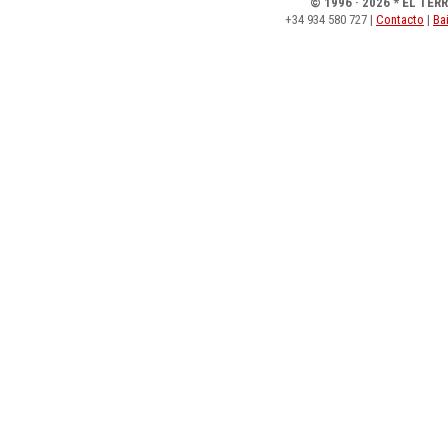
© 1996 · 2026 * EL TER
+34 934 580 727 |
Contacto
|
Bai