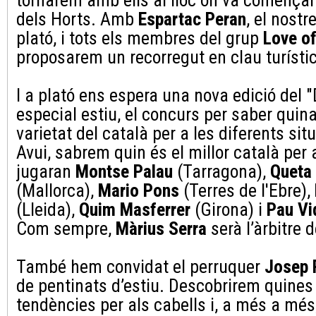
tornarem amb ells al lloc on va començar
dels Horts. Amb
Espartac Peran
, el nostr
plató, i tots els membres del grup
Love of
proposarem un recorregut en clau turístic
I a plató ens espera una nova edició del "
especial estiu, el concurs per saber quina
varietat del català per a les diferents sit
Avui, sabrem quin és el millor català per 
jugaran
Montse Palau
(Tarragona),
Queta
(Mallorca),
Mario Pons
(Terres de l'Ebre),
(Lleida),
Quim Masferrer
(Girona) i
Pau Vi
Com sempre,
Màrius Serra
serà l’àrbitre 
També hem convidat el perruquer
Josep 
de pentinats d’estiu. Descobrirem quines
tendències per als cabells i, a més a mé