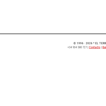
© 1996 · 2026 * EL TER
+34 934 580 727 |
Contacto
|
Bai