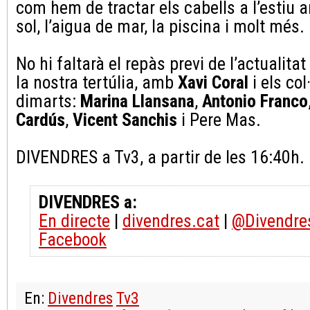
com hem de tractar els cabells a l’estiu a
sol, l’aigua de mar, la piscina i molt més.
No hi faltarà el repàs previ de l’actualita
la nostra tertúlia, amb
Xavi Coral
i els col
dimarts:
Marina Llansana
,
Antonio Franco
Cardús
,
Vicent Sanchis
i Pere Mas.
DIVENDRES a Tv3, a partir de les 16:40h.
DIVENDRES a:
En directe
|
divendres.cat
|
@Divendre
Facebook
En:
Divendres
Tv3