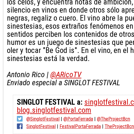
los celos, y encuentra notas de ambición, 
silencio en vinos en donde otros sólo apr
negras, regaliz o cuero. El vino abre la pu
sinestesias, esos extraños fenómenos e
sentidos perciben los contenidos de otro
humor es un juego de sinestesias que pe
oler y tocar "Be God is". En el vino, en el
sinestesias está la verdad.
Antonio Rico |
@ARicoTV
Enviado especial a SINGLOT FESTIVAL
SINGLOT FESTIVAL a:
singlotfestival
blog.singlotfestival.com
@SinglotFestival
|
@PortaFerrada
|
@TheProjectBcn
SinglotFestival
|
FestivalPortaFerrada
|
TheProjectBc