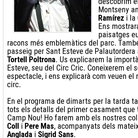
descobrim el
Montseny a
Ramírez
i la
Ens mostrara
paisatges eu
racons més emblemàtics del parc. Tamb
passeig per Sant Esteve de Palautordera
Tortell Poltrona
. Us explicarem la importà
Esteve, seu del Circ Cric. Coneixerem el se
espectacle, i ens explicarà com veuen el 
circ.
En el programa de dimarts per la tarda 
tots els detalls del primer casament que ti
Camp Nou! Ho farem amb els nostres col
Coll
i
Pere Mas
, acompanyats dels matei
Anglada
i
Sigrid Sans
.