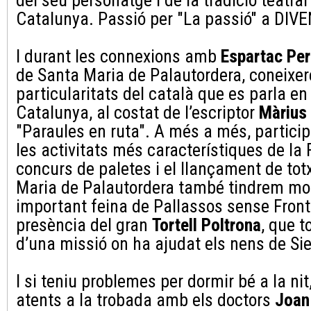
del seu personatge i de la tradició teatral
Catalunya. Passió per "La passió" a DIV
I durant les connexions amb
Espartac Pe
de Santa Maria de Palautordera, coneixe
particularitats del català que es parla e
Catalunya, al costat de l’escriptor
Màrius
"Paraules en ruta". A més a més, partici
les activitats més característiques de la 
concurs de paletes i el llançament de to
Maria de Palautordera també tindrem mol
important feina de Pallassos sense Front
presència del gran
Tortell Poltrona
, que t
d’una missió on ha ajudat els nens de Si
I si teniu problemes per dormir bé a la ni
atents a la trobada amb els doctors
Joan