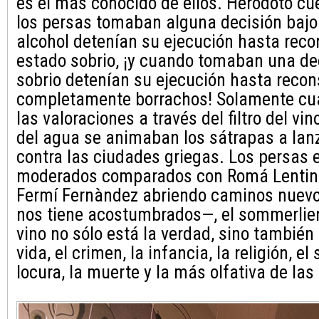
es el más conocido de ellos. Herodoto c
los persas tomaban alguna decisión bajo e
alcohol detenían su ejecución hasta reco
estado sobrio, ¡y cuando tomaban una de
sobrio detenían su ejecución hasta recon
completamente borrachos! Solamente cu
las valoraciones a través del filtro del vino
del agua se animaban los sátrapas a lan
contra las ciudades griegas. Los persas 
moderados comparados con Romá Lentini
Fermí Fernàndez abriendo caminos nuevo
nos tiene acostumbrados—, el sommerlier 
vino no sólo está la verdad, sino también 
vida, el crimen, la infancia, la religión, el 
locura, la muerte y la más olfativa de las