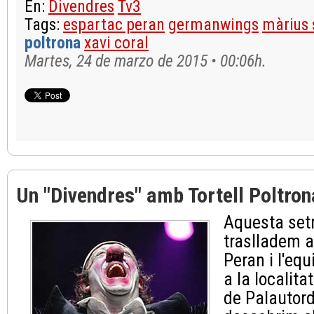
En:
Divendres
Tv3
Tags:
espartac peran
germanwings
màrius 
poltrona
xavi coral
Martes, 24 de marzo de 2015 • 00:06h.
Un "Divendres" amb Tortell Poltron
Aquesta se
traslladem 
Peran i l'equ
a la localita
de Palautor