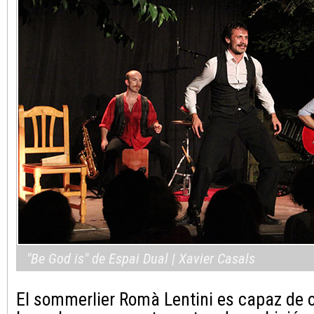
"Be God is" de Espai Dual | Xavier Casals
El sommerlier Romà Lentini es capaz de ol