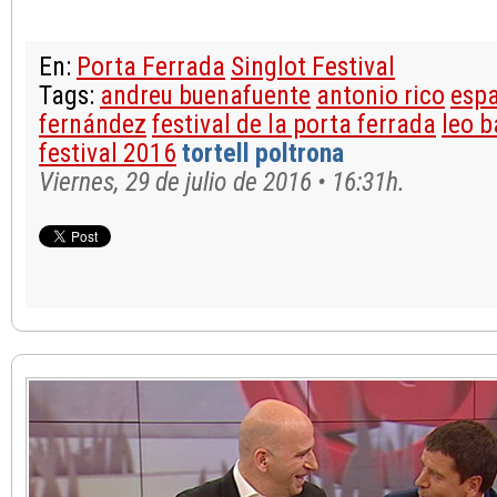
En:
Porta Ferrada
Singlot Festival
Tags:
andreu buenafuente
antonio rico
espa
fernández
festival de la porta ferrada
leo b
festival 2016
tortell poltrona
Viernes, 29 de julio de 2016 • 16:31h.