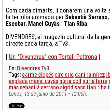
Com cada dimarts, li donarem una volta a
la tertúlia animada per
Sebastià Serrano
Escobar
,
Manel Cuyàs
i
Tian Riba
.
DIVENDRES, el magazin cultural de la gen
directe cada tarda, a Tv3.
[
Un "Divendres" con Tortell Poltrona
]
En:
Divendres
Tv3
Tags:
carme clopés
circ cric
dani ramírez
i
anglada
manel cuyàs
núria coll
núria farré
mas
sebastià serrano
sigrid sans
tian riba
Lunes, 13 de junio de 2011 • 12:00h.