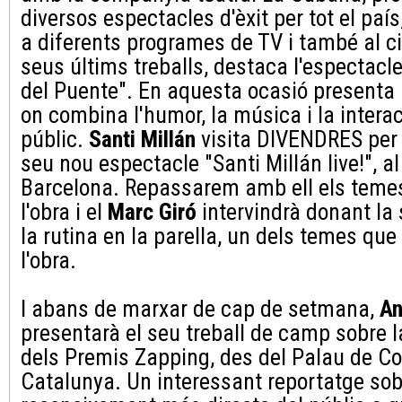
diversos espectacles d'èxit per tot el país
a diferents programes de TV i també al c
seus últims treballs, destaca l'espectacle
del Puente". En aquesta ocasió presenta 
on combina l'humor, la música i la intera
públic.
Santi Millán
visita DIVENDRES per 
seu nou espectacle "Santi Millán live!", a
Barcelona. Repassarem amb ell els temes
l'obra i el
Marc Giró
intervindrà donant la 
la rutina en la parella, un dels temes que
l'obra.
I abans de marxar de cap de setmana,
An
presentarà el seu treball de camp sobre l
dels Premis Zapping, des del Palau de C
Catalunya. Un interessant reportatge sob