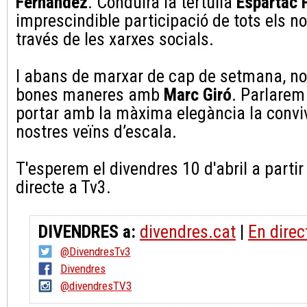
Fernàndez
. Conduirà la tertúlia
Espartac 
imprescindible participació de tots els n
través de les xarxes socials.
I abans de marxar de cap de setmana, no
bones maneres amb
Marc Giró
. Parlare
portar amb la màxima elegància la convi
nostres veïns d’escala.
T'esperem el divendres 10 d'abril a partir
directe a Tv3.
DIVENDRES a:
divendres.cat
|
En direc
@DivendresTv3
Divendres
@divendresTV3