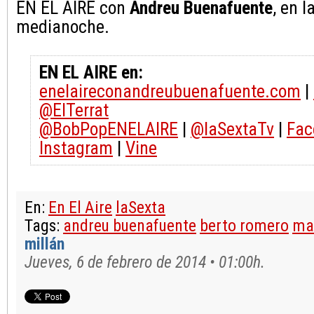
EN EL AIRE con
Andreu Buenafuente
, en l
medianoche.
EN EL AIRE en:
enelaireconandreubuenafuente.com
|
@ElTerrat
@BobPopENELAIRE
|
@laSextaTv
|
Fac
Instagram
|
Vine
En:
En El Aire
laSexta
Tags:
andreu buenafuente
berto romero
mar
millán
Jueves, 6 de febrero de 2014 • 01:00h.