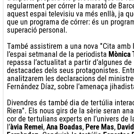
regularment per córrer la marató de Barc
aquest espai televisiu va més enllà, ja q
que un programa de córrer: és un progra
superació personal.
També assistirem a una nova "Cita amb l
l’espai setmanal de la periodista
Mònica 
repassa l’actualitat a partir d’algunes de
destacades dels seus protagonistes. Entr
analitzarem les declaracions del ministre 
Fernández Díaz, sobre l’amenaça jihadist
Divendres és també dia de tertúlia intera
Riera". Els nous girs de la sèrie seran ana
cor de tertulians experts en l’univers de l
l’
àvia Remei
,
Ana Boadas
,
Pere Mas
,
David