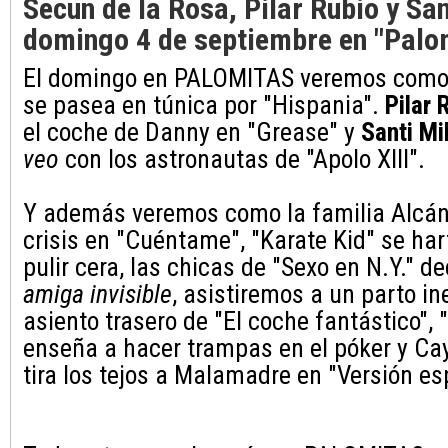
Secun de la Rosa, Pilar Rubio y San
domingo 4 de septiembre en "Palo
El domingo en PALOMITAS veremos com
se pasea en túnica por "Hispania".
Pilar 
el coche de Danny en "Grease" y
Santi Mi
veo
con los astronautas de "Apolo XIII".
Y además veremos como la familia Alcán
crisis en "Cuéntame", "Karate Kid" se har
pulir cera, las chicas de "Sexo en N.Y." d
amiga invisible
, asistiremos a un parto in
asiento trasero de "El coche fantástico",
enseña a hacer trampas en el póker y Cay
tira los tejos a Malamadre en "Versión es