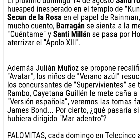
El próximo domingo 14 de agosto
Santi r
huesped inesperado en el templo de "Kun
Secun de la Rosa
en el papel de Rainman,
mucho cuento,
Barragán
se sienta a la m
"Cuéntame" y
Santi Millán
se pasa por Ho
aterrizar el "Apolo XIII".
Además Julián Muñoz se propone recalif
"Avatar", los niños de "Verano azúl" resu
los concursantes de "Supervivientes" se 
Rambo, Cayetana Guillén le mete caña a
"Versión española", veremos las tomas f
James Bond... Por cierto, ¿qué pasaría s
hubiera dirigido "Mar adentro"?
PALOMITAS, cada domingo en Telecinco a 