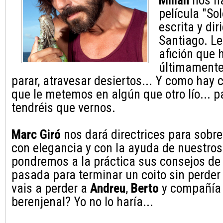
Millán
nos ha
película "Sol
escrita y dir
Santiago. L
afición que 
últimamente 
parar, atravesar desiertos... Y como hay 
que le metemos en algún que otro lío... p
tendréis que vernos.
Marc Giró
nos dará directrices para sobrevi
con elegancia y con la ayuda de nuestros
pondremos a la práctica sus consejos d
pasada para terminar un coito sin perder
vais a perder a
Andreu
,
Berto
y compañía 
berenjenal? Yo no lo haría...