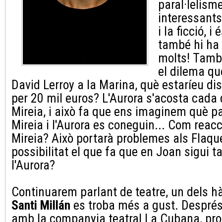
paral·lelism
interessants
i la ficció, i
també hi ha 
molts! Tamb
el dilema que
David Lerroy a la Marina, què estaríeu di
per 20 mil euros? L'Aurora s'acosta cada 
Mireia, i això fa que ens imaginem què p
Mireia i l'Aurora es coneguin... Com reacc
Mireia? Això portarà problemes als Flaqu
possibilitat el que fa que en Joan sigui 
l'Aurora?
Continuarem parlant de teatre, un dels hà
Santi Millán
es troba més a gust. Despré
amb la companyia teatral La Cubana, pro