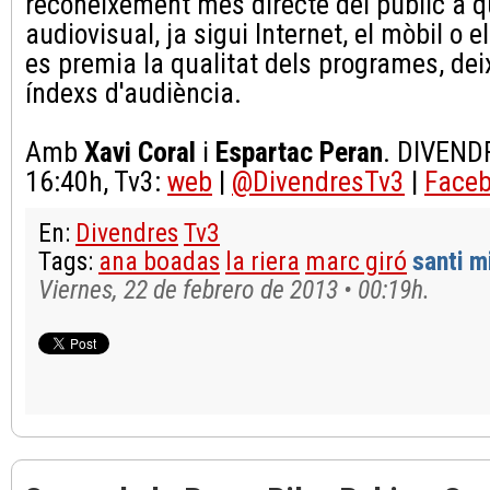
reconeixement més directe del públic a q
audiovisual, ja sigui Internet, el mòbil o e
es premia la qualitat dels programes, dei
índexs d'audiència.
Amb
Xavi Coral
i
Espartac Peran
. DIVENDR
16:40h, Tv3:
web
|
@DivendresTv3
|
Face
En:
Divendres
Tv3
Tags:
ana boadas
la riera
marc giró
santi m
Viernes, 22 de febrero de 2013 • 00:19h.