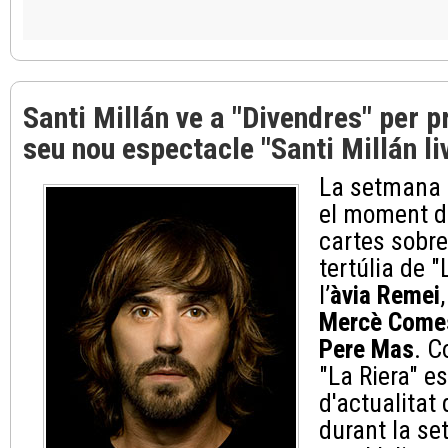
Santi Millán ve a "Divendres" per p
seu nou espectacle "Santi Millán li
La setmana ar
el moment de
cartes sobre 
tertúlia de 
l’
àvia Remei
Mercè Come
Pere Mas
. C
"La Riera" e
d'actualitat
durant la s