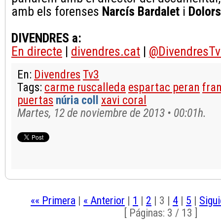
amb els forenses
Narcís Bardalet
i
Dolor
DIVENDRES a:
En directe
|
divendres.cat
|
@DivendresTv
En:
Divendres
Tv3
Tags:
carme ruscalleda
espartac peran
fra
puertas
núria coll
xavi coral
Martes, 12 de noviembre de 2013 • 00:01h.
«« Primera
|
« Anterior
|
1
|
2
|
3
|
4
|
5
|
Sigui
[ Páginas: 3 / 13 ]