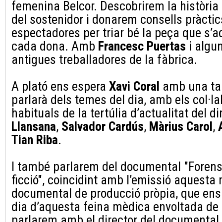
femenina Belcor. Descobrirem la història i
del sostenidor i donarem consells pràctic
espectadores per triar bé la peça que s’
cada dona. Amb
Francesc Puertas
i algu
antigues treballadores de la fàbrica.
A plató ens espera
Xavi Coral
amb una tau
parlarà dels temes del dia, amb els col·l
habituals de la tertúlia d’actualitat del d
Llansana
,
Salvador Cardús
,
Màrius Carol
,
Tian Riba
.
I també parlarem del documental "Forens
ficció", coincidint amb l’emissió aquesta 
documental de producció pròpia, que ens 
dia d’aquesta feina mèdica envoltada de 
parlarem amb el director del documental