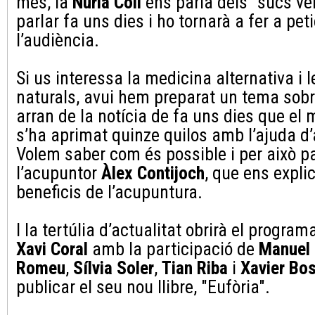
més, la
Núria Coll
ens parla dels "sucs ver
parlar fa uns dies i ho tornarà a fer a pet
l’audiència.
Si us interessa la medicina alternativa i l
naturals, avui hem preparat un tema sob
arran de la notícia de fa uns dies que el 
s’ha aprimat quinze quilos amb l’ajuda d
Volem saber com és possible i per això 
l’acupuntor
Àlex Contijoch
, que ens explic
beneficis de l’acupuntura.
I la tertúlia d’actualitat obrirà el progra
Xavi Coral
amb la participació de
Manuel
Romeu
,
Sílvia Soler
,
Tian Riba
i
Xavier Bo
publicar el seu nou llibre, "Eufòria".