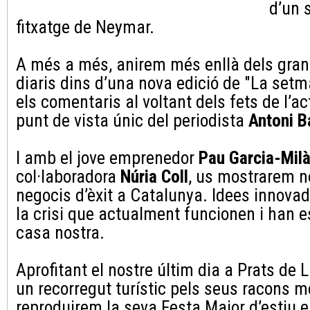
d’un 
fitxatge de Neymar.
A més a més, anirem més enllà dels grans
diaris dins d’una nova edició de "La set
els comentaris al voltant dels fets de l’ac
punt de vista únic del periodista
Antoni 
I amb el jove emprenedor
Pau Garcia-Mil
col·laboradora
Núria Coll
, us mostrarem 
negocis d’èxit a Catalunya. Idees innovad
la crisi que actualment funcionen i han e
casa nostra.
Aprofitant el nostre últim dia a Prats de
un recorregut turístic pels seus racons 
reproduirem la seva Festa Major d’estiu 