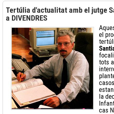
Tertúlia d'actualitat amb el jutge 
a DIVENDRES
Aques
el pr
tertú
Santi
focal
tots 
inter
plant
casos
estan
la de
Infan
cas N