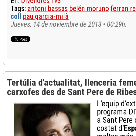
En:
Divendres
Tv3
Tags:
antoni bassas
belén moruno
ferran r
coll
pau garcia-milà
Jueves, 14 de noviembre de 2013 • 00:29h.
Tertúlia d'actualitat, llenceria fem
carxofes des de Sant Pere de Rib
L’equip d’ext
programa D
a Sant Pere 
costat d’
Esp