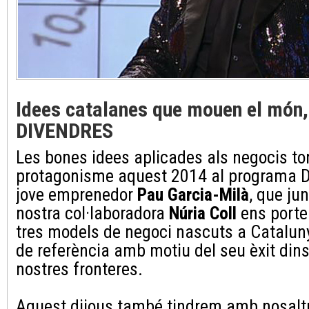
Idees catalanes que mouen el món, 
DIVENDRES
Les bones idees aplicades als negocis to
protagonisme aquest 2014 al programa 
jove emprenedor
Pau Garcia-Milà
, que ju
nostra col·laboradora
Núria Coll
ens port
tres models de negoci nascuts a Cataluny
de referència amb motiu del seu èxit dins 
nostres fronteres.
Aquest dijous també tindrem amb nosaltr