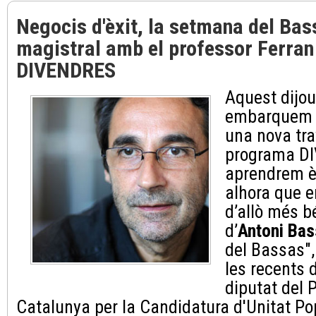
Negocis d'èxit, la setmana del Bas
magistral amb el professor Ferran
DIVENDRES
Aquest dijo
embarquem a
una nova tra
programa D
aprendrem èt
alhora que 
d’allò més b
d’
Antoni Ba
del Bassas",
les recents 
diputat del 
Catalunya per la Candidatura d'Unitat Po