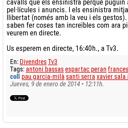
cavalls que els ensinistra perquè puguin
pel·lícules i anuncis. I els ensinistra mi
llibertat (només amb la veu i els gestos)
saben fer coses tan increïbles com ara pi
veurem en directe.
Us esperem en directe, 16:40h., a Tv3.
En:
Divendres
Tv3
Tags:
antoni bassas
espartac peran
frances
coll
pau garcia-milà
santi serra
xavier sala
Jueves, 9 de enero de 2014 • 12:11h.