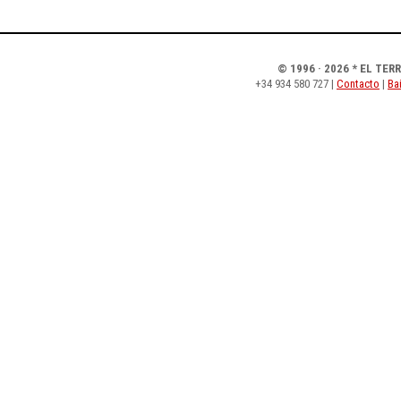
© 1996 · 2026 * EL TER
+34 934 580 727 |
Contacto
|
Bai