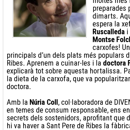
moltes més h
preparades 
dimarts. Aq
espera la xe
Ruscalleda
i
Montse Folc
carxofes! Un
principals d’un dels plats més populars 
Ribes. Aprenem a cuinar-les i la
doctora 
explicarà tot sobre aquesta hortalissa. 
la dieta de la carxofa, que va popularitza
doctora.
Amb la
Núria Coll
, col·laboradora de DIV
en temes de consum responsable, ens en
secrets dels sostenidors, aprofitant que 
hi va haver a Sant Pere de Ribes la fàbric